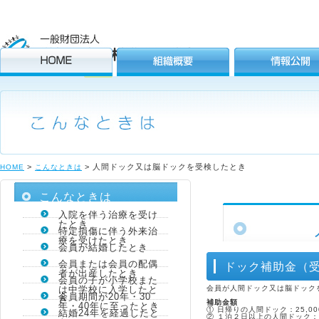
>
> 人間ドック又は脳ドックを受検したとき
HOME
こんなときは
こんなときは
入院を伴う治療を受け
たとき
特定損傷に伴う外来治
療を受けたとき
会員が結婚したとき
会員または会員の配偶
ドック補助金（受
者が出産したとき
会員の子が小学校また
は中学校に入学したと
会員が人間ドック又は脳ドック
会員期間が20年・30
き
補助金額
年・40年に至ったとき
① 日帰りの人間ドック：25,00
結婚24年を経過したと
② １泊２日以上の人間ドック：2