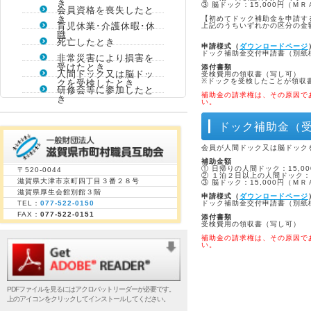
き
③ 脳ドック：15,000円（
会員資格を喪失したと
き
【初めてドック補助金を申請す
育児休業･介護休暇･休
上記のうちいずれかの区分の金額
職
死亡したとき
申請様式（
ダウンロードページ
ドック補助金交付申請書（別紙
非常災害により損害を
受けたとき
添付書類
人間ドック又は脳ドッ
受検費用の領収書（写し可）
※ドックを受検したことが領収
クを受検したとき
研修会等に参加したと
補助金の請求権は、その原因で
き
い。
ドック補助金（受
会員が人間ドック又は脳ドック
補助金額
① 日帰りの人間ドック：15,00
〒520-0044
② １泊２日以上の人間ドック：3
滋賀県大津市京町四丁目３番２８号
③ 脳ドック：15,000円（
滋賀県厚生会館別館３階
申請様式（
ダウンロードページ
ドック補助金交付申請書（別紙
TEL：
077-522-0150
FAX：
077-522-0151
添付書類
受検費用の領収書（写し可）
補助金の請求権は、その原因で
い。
PDFファイルを見るにはアクロバットリーダーが必要です。
上のアイコンをクリックしてインストールしてください。