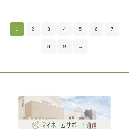
1
2
3
4
5
6
7
8
9
→